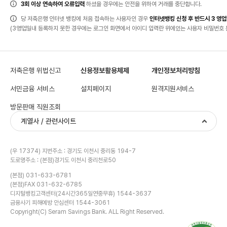
법,
3회 이상 연속하여 오류입력
하셨을 경우에는 안전을 위하여 거래를 중단합니다.
고
객
유
당 저축은행 인터넷 뱅킹에 처음 접속하는 사용자인 경우
인터넷뱅킹 신청 후 반드시 3 영
의
사
(3영업일내 등록하지 못한 경우에는 로그인 화면에서 아이디 입력란 위에있는 사용자 비밀번호 
항
항
목
이
있
습
니
다.
저축은행 위법신고
신용정보활용체제
개인정보처리방침
서민금융 서비스
설치페이지
원격지원서비스
방문판매 직원조회
계열사 / 관련사이트
(우 17374) 지번주소 : 경기도 이천시 중리동 194-7
도로명주소 : (본점)경기도 이천시 중리천로50
(본점) 031-633-6781
(본점)FAX 031-632-6785
디지털뱅킹고객센터(24시간365일연중무휴) 1544-3637
금융사기 피해예방 안심센터 1544-3061
Copyright(C) Seram Savings Bank. ALL Right Reserved.