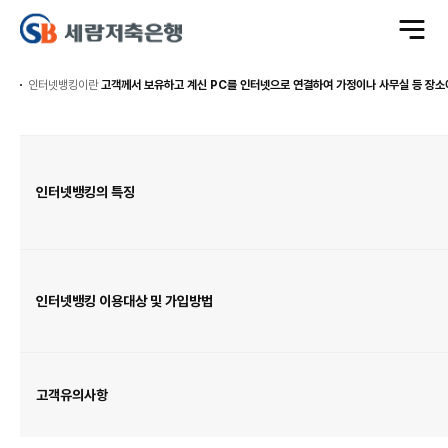
전
체
메
뉴
열
기
인터넷뱅킹이란
고객께서 보유하고 계신 PC를 인터넷으로 연결하여 가정이나 사무실 등 장소
인
터
넷
뱅
킹
안
인터넷뱅킹의 특징
내
표
이
며
인
터
넷
뱅
킹
의
특
인터넷뱅킹 이용대상 및 가입방법
징,
인
터
넷
뱅
킹
이
용
대
고객유의사항
상
및
가
입
방