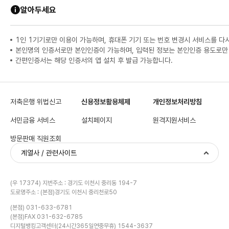
알아두세요
1인 1기기로만 이용이 가능하며, 휴대폰 기기 또는 번호 변경시 서비스를 다
본인명의 인증서로만 본인인증이 가능하며, 입력된 정보는 본인인증 용도로만
간편인증서는 해당 인증서의 앱 설치 후 발급 가능합니다.
저축은행 위법신고
신용정보활용체제
개인정보처리방침
서민금융 서비스
설치페이지
원격지원서비스
방문판매 직원조회
계열사 / 관련사이트
(우 17374) 지번주소 : 경기도 이천시 중리동 194-7
도로명주소 : (본점)경기도 이천시 중리천로50
(본점) 031-633-6781
(본점)FAX 031-632-6785
디지털뱅킹고객센터(24시간365일연중무휴) 1544-3637