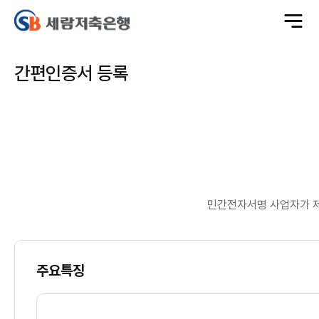
전
체
메
뉴
열
기
간편인증서 등록
민간전자서명 사업자가 제
주요특징