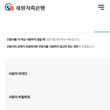
전
체
메
뉴
열
기
인증서를 더 이상 사용하지 않을 때
인증서를 폐기하는 메뉴입니다.
인증서의 상태가 유효하지만 인증서를 사용하지 않고자 하는 경우
에 진행합니다.
인
터
넷
뱅
킹
고
사용자 아이디
객
정
보
입
력
사용자 비밀번호